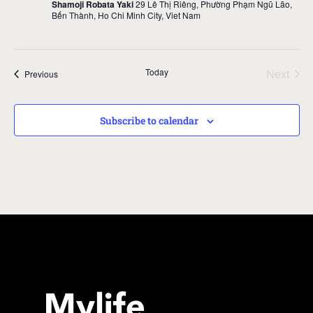
Shamoji Robata Yaki
29 Lê Thị Riêng, Phường Phạm Ngũ Lão,
Bến Thành, Ho Chi Minh City, Viet Nam
Even
Today
Next
Events
Previous
Subscribe to calendar