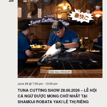
28
June 28 @ 7:00 pm
-
10:00 pm
TUNA CUTTING SHOW 28.06.2026 – LỄ HỘI
CÁ NGỪ ĐƯỢC MONG CHỜ NHẤT TẠI
SHAMOJI ROBATA YAKI LÊ THỊ RIÊNG