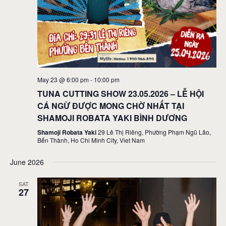
May 23 @ 6:00 pm
-
10:00 pm
TUNA CUTTING SHOW 23.05.2026 – LỄ HỘI
CÁ NGỪ ĐƯỢC MONG CHỜ NHẤT TẠI
SHAMOJI ROBATA YAKI BÌNH DƯƠNG
Shamoji Robata Yaki
29 Lê Thị Riêng, Phường Phạm Ngũ Lão,
Bến Thành, Ho Chi Minh City, Viet Nam
June 2026
SAT
27